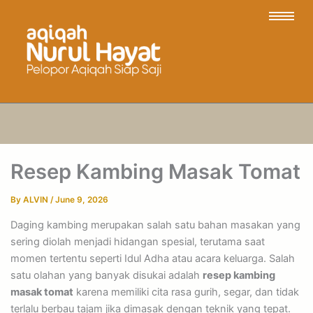
Resep Kambing Masak Tomat
By
ALVIN
/
June 9, 2026
Daging kambing merupakan salah satu bahan masakan yang
sering diolah menjadi hidangan spesial, terutama saat
momen tertentu seperti Idul Adha atau acara keluarga. Salah
satu olahan yang banyak disukai adalah
resep kambing
masak tomat
karena memiliki cita rasa gurih, segar, dan tidak
terlalu berbau tajam jika dimasak dengan teknik yang tepat.