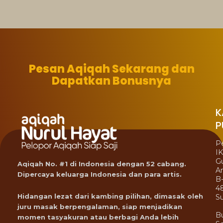
Pesan Aqiqah Sekarang dan
Dapatkan Bonusnya
K
P
P
I
G
Aqiqah No. #1 di Indonesia dengan 52 cabang.
A
Dipercaya keluarga Indonesia dan para artis.
B
4
Hidangan lezat dari kambing pilihan, dimasak oleh
Su
juru masak berpengalaman, siap menjadikan
B
momen tasyakuran atau berbagi Anda lebih