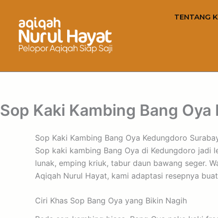
TENTANG K
Sop Kaki Kambing Bang Oya
Sop Kaki Kambing Bang Oya Kedungdoro Suraba
Sop kaki kambing Bang Oya di Kedungdoro jadi l
lunak, emping kriuk, tabur daun bawang seger. War
Aqiqah Nurul Hayat, kami adaptasi resepnya buat
Ciri Khas Sop Bang Oya yang Bikin Nagih