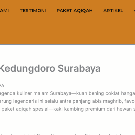
AMI
TESTIMONI
PAKET AQIQAH
ARTIKEL
 Kedungdoro Surabaya
ya
egenda kuliner malam Surabaya—kuah bening coklat hangat
ung legendaris ini selalu antre panjang abis maghrib, favori
 paket aqiqah spesial—kaki kambing premium dari hewan sya