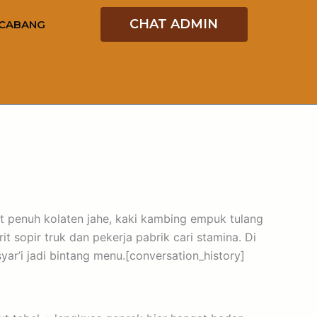
CHAT ADMIN
CABANG
 penuh kolaten jahe, kaki kambing empuk tulang
t sopir truk dan pekerja pabrik cari stamina. Di
r’i jadi bintang menu.[conversation_history]