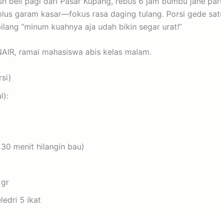
h beli pagi dari Pasar Kupang, rebus 6 jam bumbu jahe par
us garam kasar—fokus rasa daging tulang. Porsi gede satu
bilang “minum kuahnya aja udah bikin segar urat!”
NAIR, ramai mahasiswa abis kelas malam.
si)
l):
30 menit hilangin bau)
 gr
ledri 5 ikat