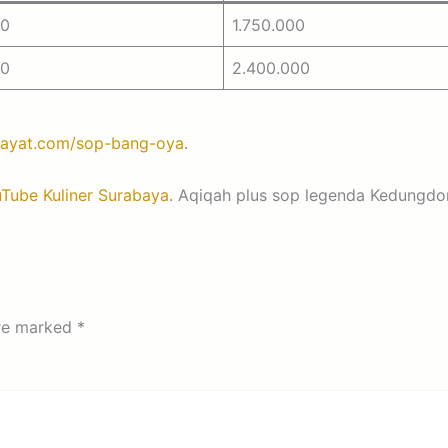
00
1.750.000
00
2.400.000
hayat.com/sop-bang-oya
.
Tube Kuliner Surabaya
. Aqiqah plus sop legenda Kedungd
are marked
*