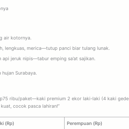
pnya
g air kotornya.
h, lengkuas, merica—tutup panci biar tulang lunak.
pi jeruk nipis—tabur emping sa’at sajikan.
n hujan Surabaya.
75 ribu/paket—kaki premium 2 ekor laki-laki (4 kaki ged
kuat, cocok pasca lahiran!”
ki (Rp)
Perempuan (Rp)