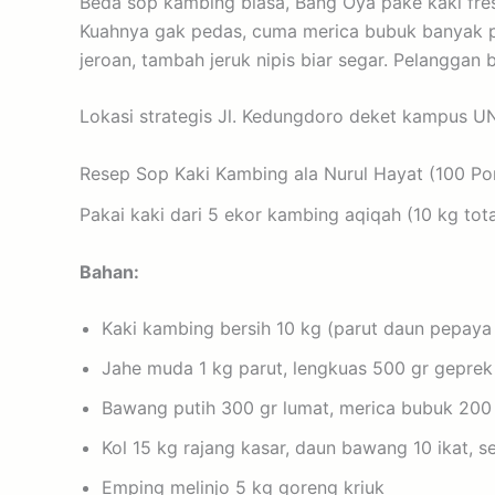
Beda sop kambing biasa, Bang Oya pake kaki fres
Kuahnya gak pedas, cuma merica bubuk banyak pl
jeroan, tambah jeruk nipis biar segar. Pelanggan 
Lokasi strategis Jl. Kedungdoro deket kampus U
Resep Sop Kaki Kambing ala Nurul Hayat (100 Por
Pakai kaki dari 5 ekor kambing aqiqah (10 kg tota
Bahan:
Kaki kambing bersih 10 kg (parut daun pepaya 
Jahe muda 1 kg parut, lengkuas 500 gr geprek
Bawang putih 300 gr lumat, merica bubuk 200
Kol 15 kg rajang kasar, daun bawang 10 ikat, se
Emping melinjo 5 kg goreng kriuk