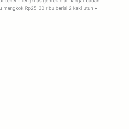
ut tebel + lengkuas geprek biar hangat badan.
 mangkok Rp25-30 ribu berisi 2 kaki utuh +