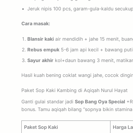
Jeruk nipis 100 pcs, garam-gula-kaldu secuku
Cara masak:
Blansir kaki
air mendidih + jahe 15 menit, buan
Rebus empuk
5-6 jam api kecil + bawang puti
Sayur akhir
kol+daun bawang 3 menit, matikan a
Hasil kuah bening coklat wangi jahe, cocok dingi
Paket Sop Kaki Kambing di Aqiqah Nurul Hayat
Ganti gulai standar jadi
Sop Bang Oya Special
+Rp
bonus. Tamu aqiqah bilang “sopnya bikin stamina 
Paket Sop Kaki
Harga La