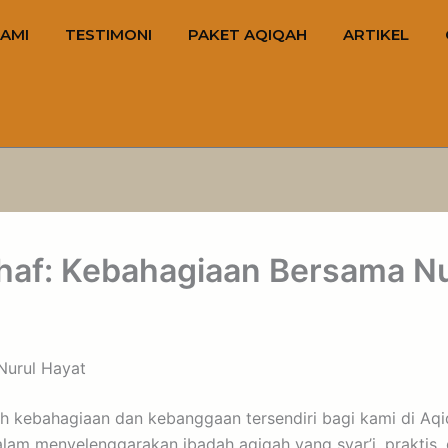
AMI
TESTIMONI
PAKET AQIQAH
ARTIKEL
thaf: Kebahagiaan Bersama Nu
Nurul Hayat
 kebahagiaan dan kebanggaan tersendiri bagi kami di Aqiq
lam menyelenggarakan ibadah aqiqah yang syar’i, praktis, 