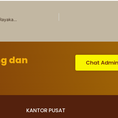
Dekorasi Aqiqah Walimah Organizer NH Makin Dipercaya: Rayakan Momen Indah!
ng dan
Chat Admi
KANTOR PUSAT