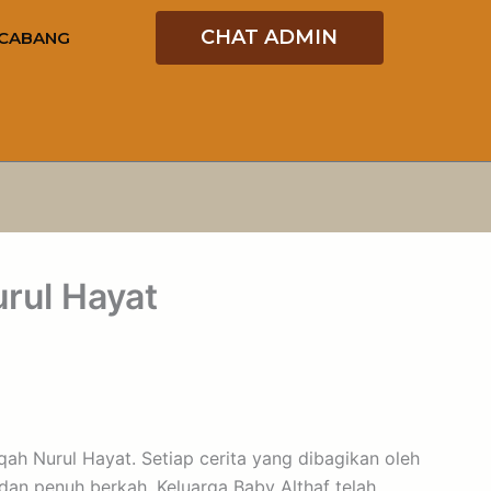
CHAT ADMIN
CABANG
rul Hayat
ah Nurul Hayat. Setiap cerita yang dibagikan oleh
dan penuh berkah. Keluarga Baby Althaf telah