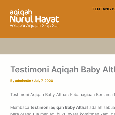
TENTANG K
Testimoni Aqiqah Baby Al
By
adminn8n
/
July 7, 2026
Testimoni Aqiqah Baby Althaf: Kebahagiaan Bersama 
Membaca
testimoni aqiqah Baby Althaf
adalah sebuah
para orang tua menjadi bukti nyata komitmen kami da