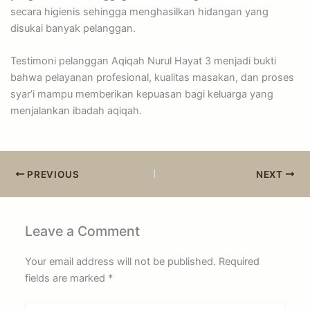
secara higienis sehingga menghasilkan hidangan yang
disukai banyak pelanggan.
Testimoni pelanggan Aqiqah Nurul Hayat 3 menjadi bukti
bahwa pelayanan profesional, kualitas masakan, dan proses
syar’i mampu memberikan kepuasan bagi keluarga yang
menjalankan ibadah aqiqah.
PREVIOUS
NEXT
Leave a Comment
Your email address will not be published.
Required
fields are marked
*
Type