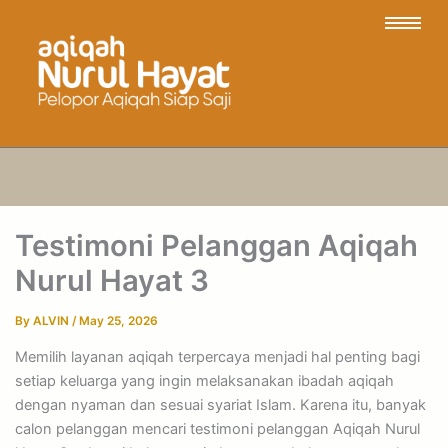
Testimoni Pelanggan Aqiqah
Nurul Hayat 3
By
ALVIN
/
May 25, 2026
Memilih layanan aqiqah terpercaya menjadi hal penting bagi
setiap keluarga yang ingin melaksanakan ibadah aqiqah
dengan nyaman dan sesuai syariat Islam. Karena itu, banyak
calon pelanggan mencari testimoni pelanggan Aqiqah Nurul