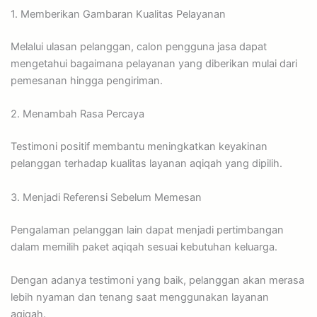
1. Memberikan Gambaran Kualitas Pelayanan
Melalui ulasan pelanggan, calon pengguna jasa dapat
mengetahui bagaimana pelayanan yang diberikan mulai dari
pemesanan hingga pengiriman.
2. Menambah Rasa Percaya
Testimoni positif membantu meningkatkan keyakinan
pelanggan terhadap kualitas layanan aqiqah yang dipilih.
3. Menjadi Referensi Sebelum Memesan
Pengalaman pelanggan lain dapat menjadi pertimbangan
dalam memilih paket aqiqah sesuai kebutuhan keluarga.
Dengan adanya testimoni yang baik, pelanggan akan merasa
lebih nyaman dan tenang saat menggunakan layanan
aqiqah.