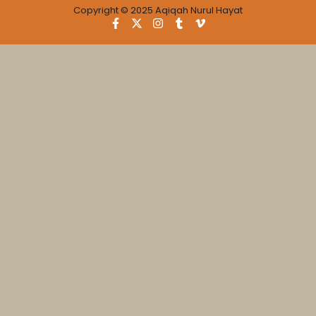
Copyright © 2025 Aqiqah Nurul Hayat
F
X
I
T
V
a
-
n
u
i
c
t
s
m
m
e
w
t
b
e
b
i
a
l
o
o
t
g
r
-
o
t
r
v
k
e
a
-
r
m
f