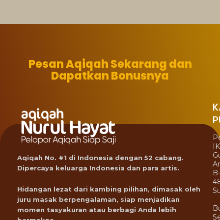
Pesan Aqiqah Sekarang dan
Dapatkan Bonusnya
K
P
P
I
G
Aqiqah No. #1 di Indonesia dengan 52 cabang.
A
Dipercaya keluarga Indonesia dan para artis.
B
4
Hidangan lezat dari kambing pilihan, dimasak oleh
Su
juru masak berpengalaman, siap menjadikan
B
momen tasyakuran atau berbagi Anda lebih
Se