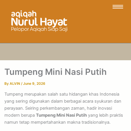
Tumpeng Mini Nasi Putih
By
ALVIN
/
June 9, 2026
Tumpeng merupakan salah satu hidangan khas Indonesia
yang sering digunakan dalam berbagai acara syukuran dan
perayaan. Seiring perkembangan zaman, hadir inovasi
modern berupa
Tumpeng Mini Nasi Putih
yang lebih praktis
namun tetap mempertahankan makna tradisionalnya.