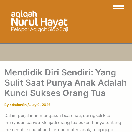
Mendidik Diri Sendiri: Yang
Sulit Saat Punya Anak Adalah
Kunci Sukses Orang Tua
By
adminn8n
/
July 9, 2026
Dalam perjalanan mengasuh buah hati, seringkali kita
menyadari bahwa Menjadi orang tua bukan hanya tentang
memenuhi kebutuhan fisik dan materi anak, tetapi juga