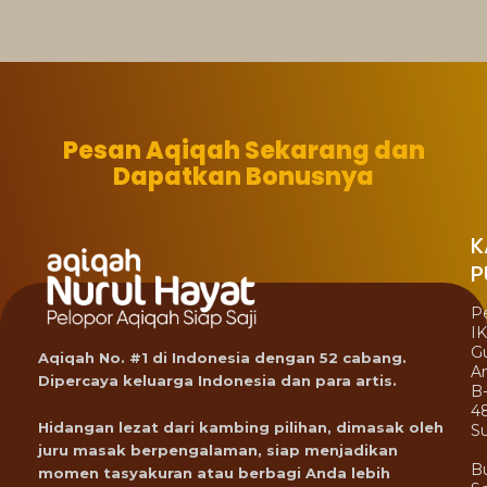
Pesan Aqiqah Sekarang dan
Dapatkan Bonusnya
K
P
P
I
G
Aqiqah No. #1 di Indonesia dengan 52 cabang.
A
Dipercaya keluarga Indonesia dan para artis.
B
4
Hidangan lezat dari kambing pilihan, dimasak oleh
Su
juru masak berpengalaman, siap menjadikan
B
momen tasyakuran atau berbagi Anda lebih