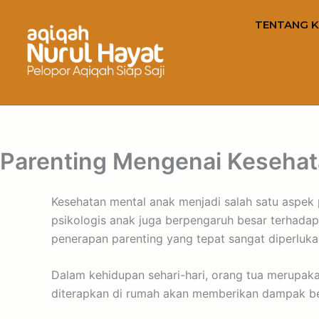
TENTANG K
Parenting Mengenai Kesehat
Kesehatan mental anak menjadi salah satu aspek p
psikologis anak juga berpengaruh besar terhadap
penerapan parenting yang tepat sangat diperluk
Dalam kehidupan sehari-hari, orang tua merupaka
diterapkan di rumah akan memberikan dampak bes