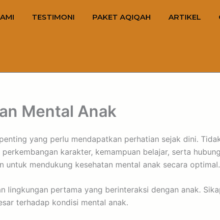
AMI
TESTIMONI
PAKET AQIQAH
ARTIKEL
an Mental Anak
enting yang perlu mendapatkan perhatian sejak dini. Tidak
 perkembangan karakter, kemampuan belajar, serta hubunga
an untuk mendukung kesehatan mental anak secara optimal.
n lingkungan pertama yang berinteraksi dengan anak. Sika
ar terhadap kondisi mental anak.