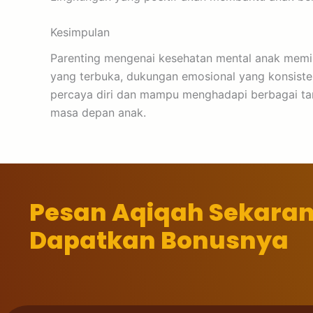
Kesimpulan
Parenting mengenai kesehatan mental anak memil
yang terbuka, dukungan emosional yang konsisten
percaya diri dan mampu menghadapi berbagai tan
masa depan anak.
Pesan Aqiqah Sekara
Dapatkan Bonusnya