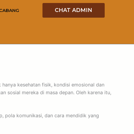
CHAT ADMIN
CABANG
 hanya kesehatan fisik, kondisi emosional dan
n sosial mereka di masa depan. Oleh karena itu,
p, pola komunikasi, dan cara mendidik yang