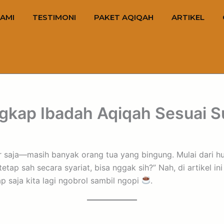
AMI
TESTIMONI
PAKET AQIQAH
ARTIKEL
ngkap Ibadah Aqiqah Sesuai 
ujur saja—masih banyak orang tua yang bingung. Mulai dari
tap sah secara syariat, bisa nggak sih?” Nah, di artikel in
ap saja kita lagi ngobrol sambil ngopi
.