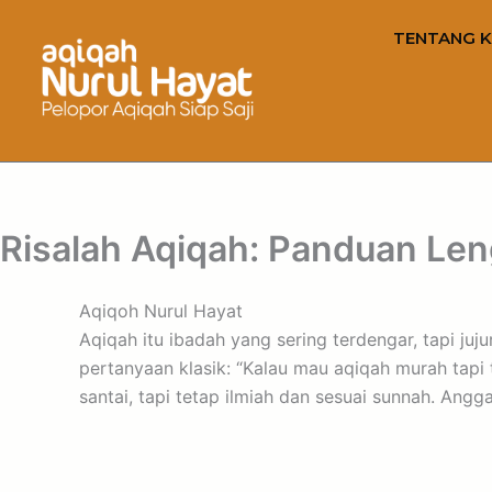
TENTANG K
Risalah Aqiqah: Panduan Le
Aqiqoh Nurul Hayat
Aqiqah itu ibadah yang sering terdengar, tapi j
pertanyaan klasik: “Kalau mau aqiqah murah tapi te
santai, tapi tetap ilmiah dan sesuai sunnah. Angg