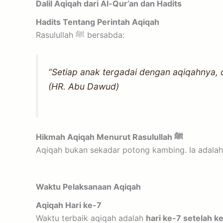
Dalil Aqiqah dari Al-Qur’an dan Hadits
Hadits Tentang Perintah Aqiqah
Rasulullah ﷺ bersabda:
“Setiap anak tergadai dengan aqiqahnya, 
(HR. Abu Dawud)
Hikmah Aqiqah Menurut Rasulullah ﷺ
Aqiqah bukan sekadar potong kambing. Ia adalah
Waktu Pelaksanaan Aqiqah
Aqiqah Hari ke-7
Waktu terbaik aqiqah adalah
hari ke-7 setelah ke