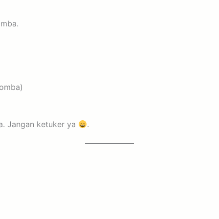
omba.
domba)
ha. Jangan ketuker ya
.