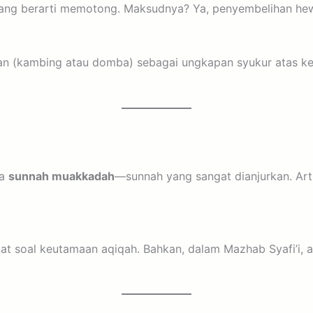
ng berarti memotong. Maksudnya? Ya, penyembelihan hew
an (kambing atau domba) sebagai ungkapan syukur atas kel
ya
sunnah muakkadah
—sunnah yang sangat dianjurkan. Arti
t soal keutamaan aqiqah. Bahkan, dalam Mazhab Syafi’i, a