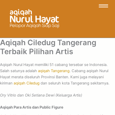
Aqiqah Ciledug Tangerang
Terbaik Pilihan Artis
Aqiqah Nurul Hayat memiliki 51 cabang tersebar se Indonesia.
Salah satunya adalah
aqiqah Tangerang
. Cabang aqiqah Nurul
Hayat merata diseluruh Provinsi Banten. Kami juga melayani
kiriman
aqiqah Ciledug
dan seluruh kota Tangerang sekitarnya.
Ory Vitrio dan Oki Setiana Dewi (Keluarga Artis)
Aqiqah Para Artis dan Public Figure