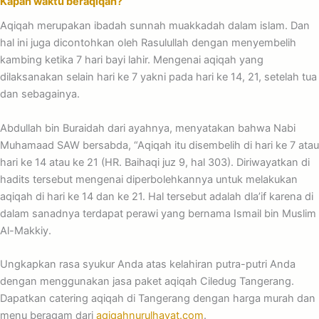
Kapan waktu beraqiqah?
Aqiqah merupakan ibadah sunnah muakkadah dalam islam. Dan
hal ini juga dicontohkan oleh Rasulullah dengan menyembelih
kambing ketika 7 hari bayi lahir. Mengenai aqiqah yang
dilaksanakan selain hari ke 7 yakni pada hari ke 14, 21, setelah tua
dan sebagainya.
Abdullah bin Buraidah dari ayahnya, menyatakan bahwa Nabi
Muhamaad SAW bersabda, “Aqiqah itu disembelih di hari ke 7 atau
hari ke 14 atau ke 21 (HR. Baihaqi juz 9, hal 303). Diriwayatkan di
hadits tersebut mengenai diperbolehkannya untuk melakukan
aqiqah di hari ke 14 dan ke 21. Hal tersebut adalah dla’if karena di
dalam sanadnya terdapat perawi yang bernama Ismail bin Muslim
Al-Makkiy.
Ungkapkan rasa syukur Anda atas kelahiran putra-putri Anda
dengan menggunakan jasa paket aqiqah Ciledug Tangerang.
Dapatkan catering aqiqah di Tangerang dengan harga murah dan
menu beragam dari
aqiqahnurulhayat.com
.