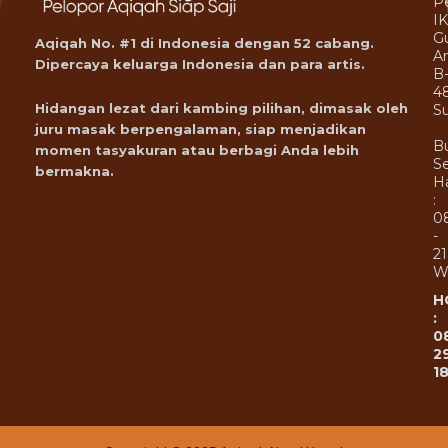
P
I
G
Aqiqah No. #1 di Indonesia dengan 52 cabang.
A
Dipercaya keluarga Indonesia dan para artis.
B
4
Hidangan lezat dari kambing pilihan, dimasak oleh
Su
juru masak berpengalaman, siap menjadikan
B
momen tasyakuran atau berbagi Anda lebih
Se
bermakna.
Ha
:
0
-
21
W
H
:
0
2
1