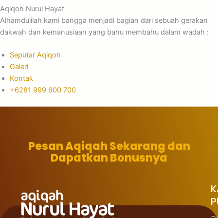
Aqiqoh Nurul Hayat
Alhamdulilah kami bangga menjadi bagian dari sebuah gerakan
dakwah dan kemanusiaan yang bahu membahu dalam wadah :
Seputar Aqiqoh
Galeri
Kontak
+6281 999 600 700
Pesan Aqiqah Sekarang dan
Dapatkan Bonusnya
K
P