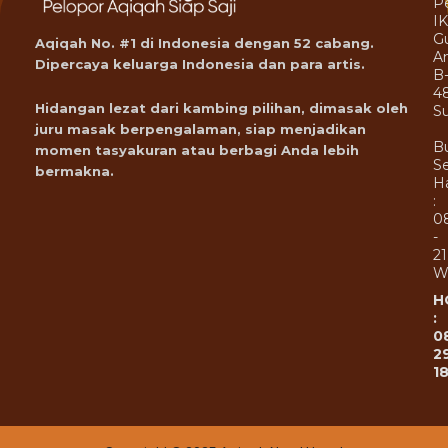
P
I
G
Aqiqah No. #1 di Indonesia dengan 52 cabang.
A
Dipercaya keluarga Indonesia dan para artis.
B
4
Hidangan lezat dari kambing pilihan, dimasak oleh
Su
juru masak berpengalaman, siap menjadikan
B
momen tasyakuran atau berbagi Anda lebih
Se
bermakna.
Ha
:
0
-
21
W
H
:
0
2
1