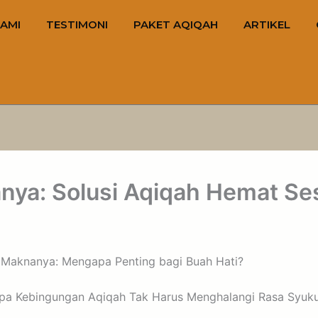
AMI
TESTIMONI
PAKET AQIQAH
ARTIKEL
ya: Solusi Aqiqah Hemat Ses
 Maknanya: Mengapa Penting bagi Buah Hati?
pa Kebingungan Aqiqah Tak Harus Menghalangi Rasa Syuk