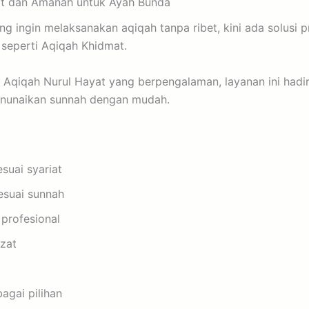
at dan Amanah untuk Ayah Bunda
g ingin melaksanakan aqiqah tanpa ribet, kini ada solusi pr
 seperti Aqiqah Khidmat.
i Aqiqah Nurul Hayat yang berpengalaman, layanan ini had
enunaikan sunnah dengan mudah.
suai syariat
esuai sunnah
 profesional
zat
agai pilihan