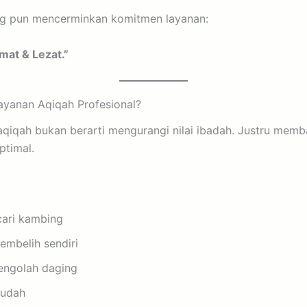
ng pun mencerminkan komitmen layanan:
mat & Lezat.”
yanan Aqiqah Profesional?
qiqah bukan berarti mengurangi nilai ibadah. Justru memb
ptimal.
cari kambing
embelih sendiri
engolah daging
mudah