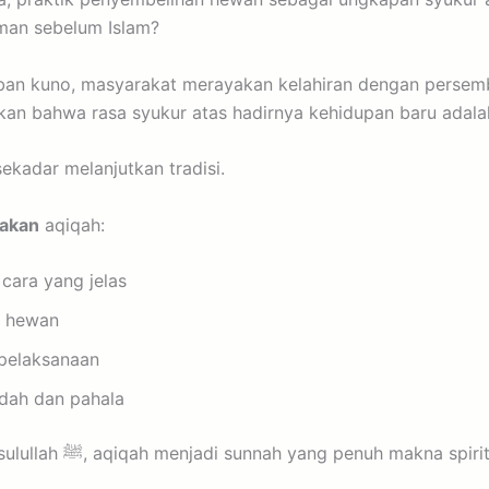
man sebelum Islam?
ban kuno, masyarakat merayakan kelahiran dengan perse
kan bahwa rasa syukur atas hadirnya kehidupan baru adalah
ekadar melanjutkan tradisi.
akan
aqiqah:
cara yang jelas
s hewan
pelaksanaan
adah dan pahala
na spiritual, bukan sekadar