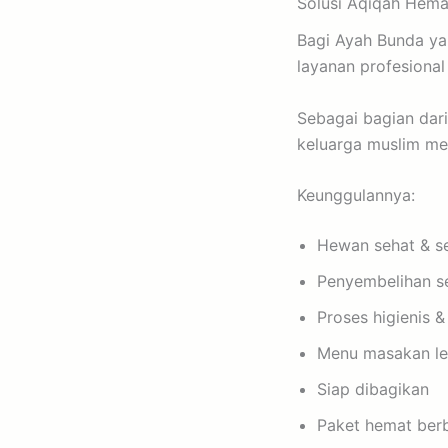
Solusi Aqiqah Hem
Bagi Ayah Bunda yan
layanan profesional
Sebagai bagian dar
keluarga muslim m
Keunggulannya:
Hewan sehat & se
Penyembelihan s
Proses higienis &
Menu masakan le
Siap dibagikan
Paket hemat berb