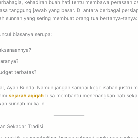
rbahagia, kehadiran buah hati tentu membawa perasaan c
rasa tanggung jawab yang besar. Di antara berbagai persi
adah sunnah yang sering membuat orang tua bertanya-tanya
ncul biasanya serupa:
aksanaannya?
caranya?
udget terbatas?
jar, Ayah Bunda. Namun jangan sampai kegelisahan justru m
ami
sejarah aqiqah
bisa membantu menenangkan hati seka
an sunnah mulia ini.
an Sekadar Tradisi
, praktik penyembelihan hewan sebagai ungkapan syukur a