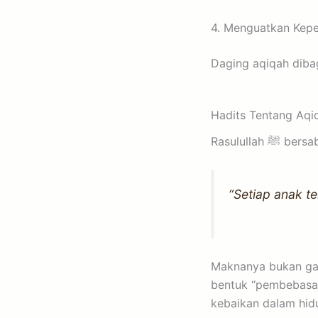
4. Menguatkan Kepe
Daging aqiqah diba
Hadits Tentang Aq
Rasulullah ﷺ b
“Setiap anak t
Maknanya bukan gad
bentuk “pembebasan
kebaikan dalam hid