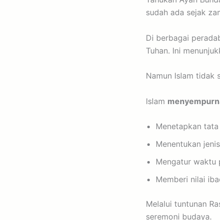
sudah ada sejak za
Di berbagai perada
Tuhan. Ini menunjuk
Namun Islam tidak s
Islam
menyempurn
Menetapkan tata 
Menentukan jeni
Mengatur waktu 
Memberi nilai ib
Melalui tuntunan Rasulullah ﷺ, aqiqah menjadi sunnah yang penuh mak
seremoni budaya.