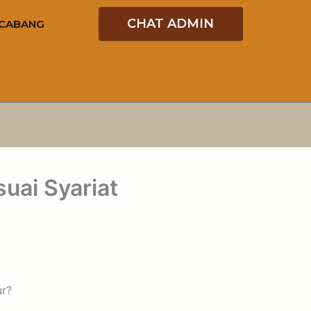
CHAT ADMIN
CABANG
uai Syariat
ur?