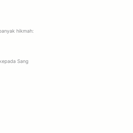
banyak hikmah:
h kepada Sang