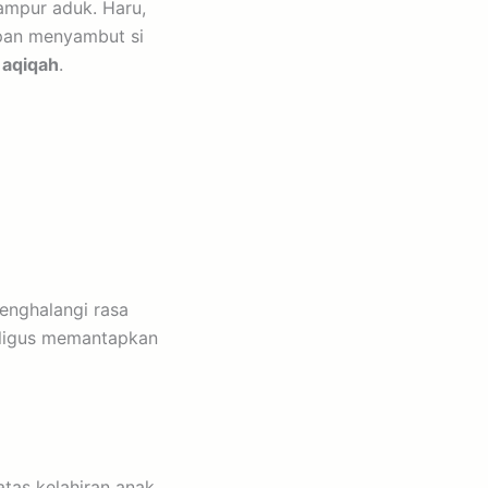
ampur aduk. Haru,
apan menyambut si
:
aqiqah
.
enghalangi rasa
ligus memantapkan
tas kelahiran anak