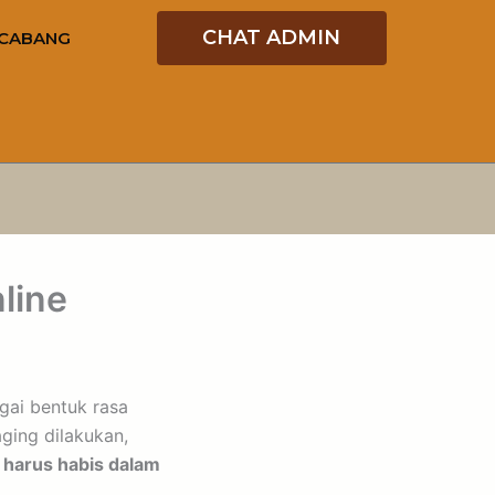
CHAT ADMIN
CABANG
line
gai bentuk rasa
ging dilakukan,
 harus habis dalam