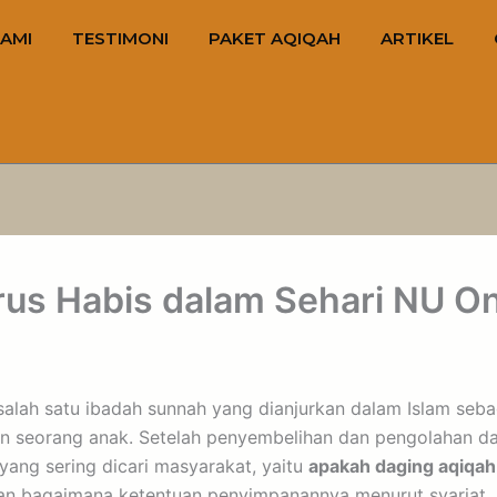
AMI
TESTIMONI
PAKET AQIQAH
ARTIKEL
us Habis dalam Sehari NU On
alah satu ibadah sunnah yang dianjurkan dalam Islam seba
an seorang anak. Setelah penyembelihan dan pengolahan da
ang sering dicari masyarakat, yaitu
apakah daging aqiqah
n bagaimana ketentuan penyimpanannya menurut syariat.