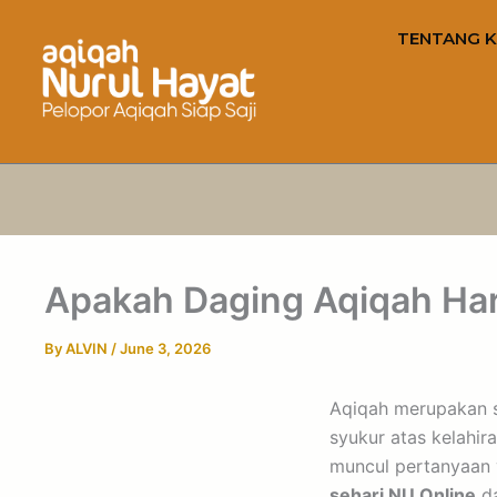
TENTANG K
Apakah Daging Aqiqah Har
By
ALVIN
/
June 3, 2026
Aqiqah merupakan s
syukur atas kelahir
muncul pertanyaan y
sehari NU Online
da