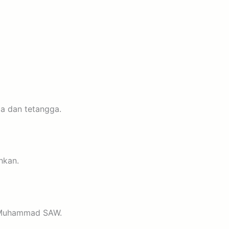
a dan tetangga.
hkan.
i Muhammad SAW.