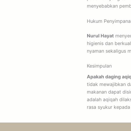
menyebabkan pemb
Hukum Penyimpana
Nurul Hayat
menyedi
higienis dan berkua
nyaman sekaligus m
Kesimpulan
Apakah daging aqiq
tidak mewajibkan da
makanan dapat disi
adalah aqiqah dila
rasa syukur kepada