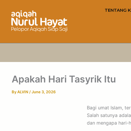
TENTANG K
Apakah Hari Tasyrik Itu
By
ALVIN
/
June 3, 2026
Bagi umat Islam, te
Salah satunya adala
dan mengapa hari-h