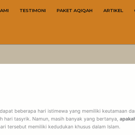
AMI
TESTIMONI
PAKET AQIQAH
ARTIKEL
rdapat beberapa hari istimewa yang memiliki keutamaan da
h hari tasyrik. Namun, masih banyak yang bertanya,
apakah
ari tersebut memiliki kedudukan khusus dalam Islam.