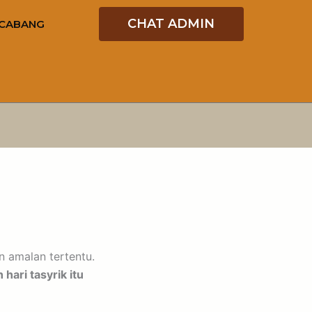
CHAT ADMIN
CABANG
n amalan tertentu.
 hari tasyrik itu