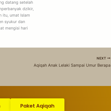
ang datang setelah
mperbanyak dzikir,
 itu, umat Islam
en syukur dan
t mengisi hari
NEXT
Aqiqah Anak Lelaki Sampai Umur Berapa
n
Paket Aqiqah