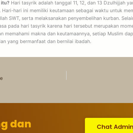
 itu?
Hari tasyrik adalah tanggal 11, 12, dan 13 Dzulhijjah y
. Hari-hari ini memiliki keutamaan sebagai waktu untuk me
lah SWT, serta melaksanakan penyembelihan kurban. Selain
uasa pada hari tasyrik karena hari tersebut merupakan mom
n memahami makna dan keutamaannya, setiap Muslim dapa
an yang bermanfaat dan bernilai ibadah.
ne
ng dan
Chat Admi