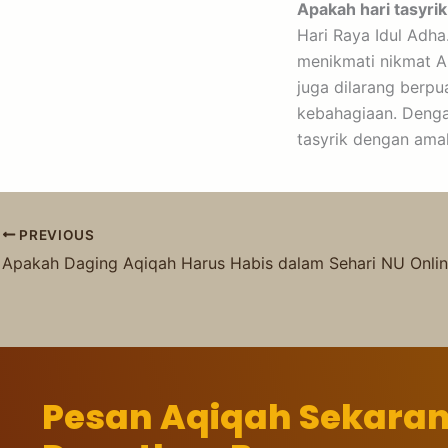
Apakah hari tasyrik
Hari Raya Idul Adha
menikmati nikmat Al
juga dilarang berp
kebahagiaan. Denga
tasyrik dengan amal
PREVIOUS
Apakah Daging Aqiqah Harus Habis dalam Sehari NU Onli
Pesan Aqiqah Sekara