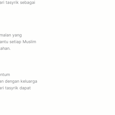
i tasyrik sebagai
amalan yang
antu setiap Muslim
kahan.
entum
an dengan keluarga
ri tasyrik dapat