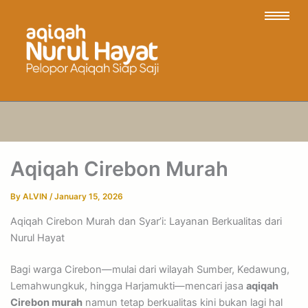
Aqiqah Cirebon Murah
By
ALVIN
/
January 15, 2026
Aqiqah Cirebon Murah dan Syar’i: Layanan Berkualitas dari
Nurul Hayat
Bagi warga Cirebon—mulai dari wilayah Sumber, Kedawung,
Lemahwungkuk, hingga Harjamukti—mencari jasa
aqiqah
Cirebon murah
namun tetap berkualitas kini bukan lagi hal