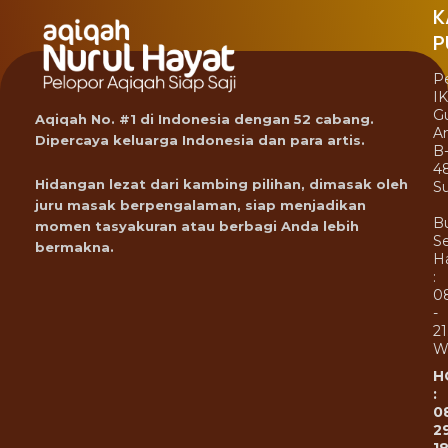
K
P
P
I
G
Aqiqah No. #1 di Indonesia dengan 52 cabang.
A
Dipercaya keluarga Indonesia dan para artis.
B
4
Hidangan lezat dari kambing pilihan, dimasak oleh
Su
juru masak berpengalaman, siap menjadikan
B
momen tasyakuran atau berbagi Anda lebih
Se
bermakna.
Ha
:
0
-
21
W
H
:
0
2