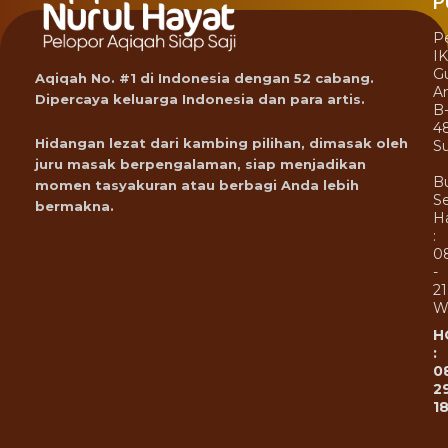
P
P
I
G
Aqiqah No. #1 di Indonesia dengan 52 cabang.
A
Dipercaya keluarga Indonesia dan para artis.
B
4
Hidangan lezat dari kambing pilihan, dimasak oleh
Su
juru masak berpengalaman, siap menjadikan
B
momen tasyakuran atau berbagi Anda lebih
Se
bermakna.
Ha
:
0
-
21
W
H
:
0
2
1