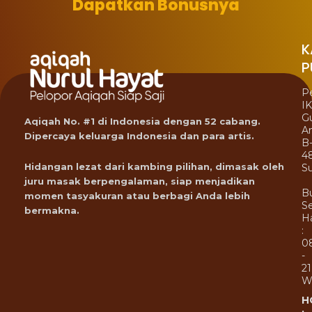
Dapatkan Bonusnya
K
P
P
I
G
Aqiqah No. #1 di Indonesia dengan 52 cabang.
A
Dipercaya keluarga Indonesia dan para artis.
B
4
Hidangan lezat dari kambing pilihan, dimasak oleh
Su
juru masak berpengalaman, siap menjadikan
B
momen tasyakuran atau berbagi Anda lebih
Se
bermakna.
Ha
:
0
-
21
W
H