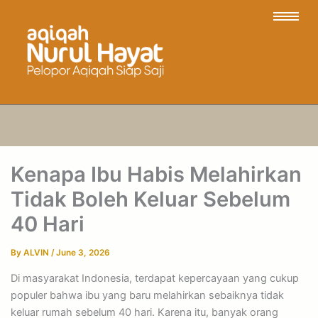
Kenapa Ibu Habis Melahirkan
Tidak Boleh Keluar Sebelum
40 Hari
By
ALVIN
/
June 3, 2026
Di masyarakat Indonesia, terdapat kepercayaan yang cukup
populer bahwa ibu yang baru melahirkan sebaiknya tidak
keluar rumah sebelum 40 hari. Karena itu, banyak orang