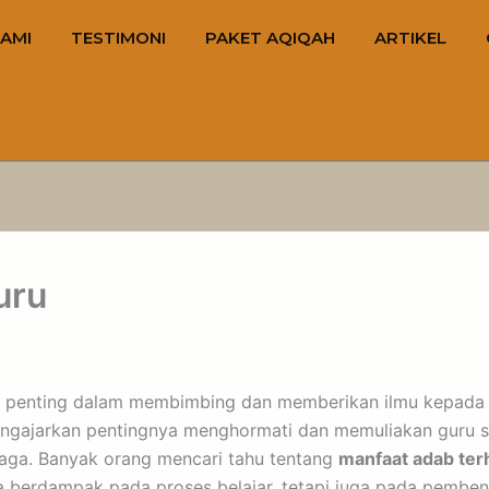
AMI
TESTIMONI
PAKET AQIQAH
ARTIKEL
uru
n penting dalam membimbing dan memberikan ilmu kepada s
mengajarkan pentingnya menghormati dan memuliakan guru s
jaga. Banyak orang mencari tahu tentang
manfaat adab ter
ya berdampak pada proses belajar, tetapi juga pada pemben