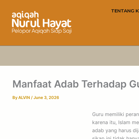
TENTANG K
Manfaat Adab Terhadap G
By
ALVIN
/
June 3, 2026
Guru memiliki pera
karena itu, Islam 
adab yang harus di
sikap ini tidak han