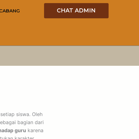
CHAT ADMIN
CABANG
etiap siswa. Oleh
ebagai bagian dari
hadap guru
karena
tukan karakter