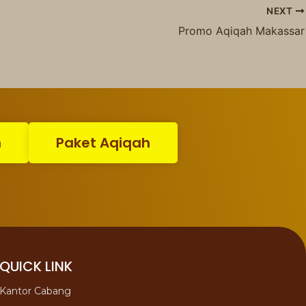
NEXT
Promo Aqiqah Makassar
n
Paket Aqiqah
QUICK LINK
Kantor Cabang