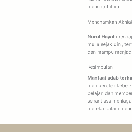
menuntut ilmu.
Menanamkan Akhlak 
Nurul Hayat
mengaja
mulia sejak dini, t
dan mampu menjadi 
Kesimpulan
Manfaat adab terh
memperoleh keberka
belajar, dan memper
senantiasa menjaga
mereka dalam mend