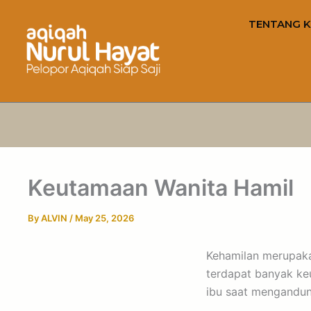
TENTANG K
Keutamaan Wanita Hamil
By
ALVIN
/
May 25, 2026
Kehamilan merupaka
terdapat banyak ke
ibu saat mengandun