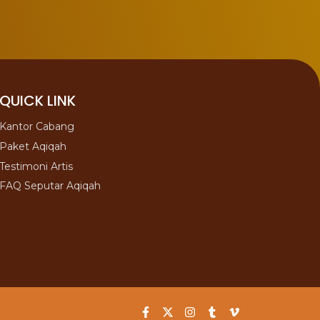
QUICK LINK
Kantor Cabang
Paket Aqiqah
Testimoni Artis
FAQ Seputar Aqiqah
F
X
I
T
V