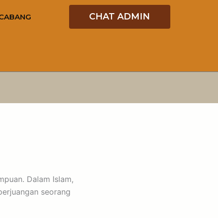
CHAT ADMIN
CABANG
mpuan. Dalam Islam,
perjuangan seorang