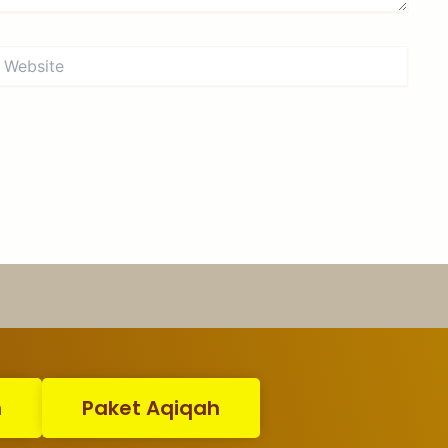
ebsite
n
Paket Aqiqah