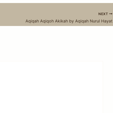
NEXT
Aqiqah Aqiqoh Akikah by Aqiqah Nurul Hayat