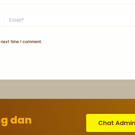
Email*
W
 next time I comment.
ng dan
Chat Admi