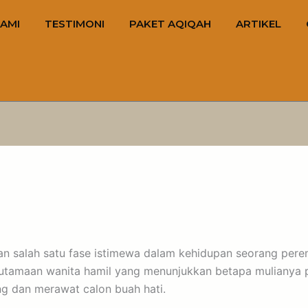
AMI
TESTIMONI
PAKET AQIQAH
ARTIKEL
n salah satu fase istimewa dalam kehidupan seorang pere
utamaan wanita hamil yang menunjukkan betapa mulianya 
g dan merawat calon buah hati.