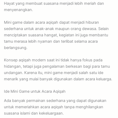
Hayat yang membuat suasana menjadi lebih meriah dan
menyenangkan.
Mini game dalam acara aqiqah dapat menjadi hiburan
sederhana untuk anak-anak maupun orang dewasa. Selain
menciptakan suasana hangat, kegiatan ini juga membantu
tamu merasa lebih nyaman dan terlibat selama acara
berlangsung.
Konsep aqiqah modern saat ini tidak hanya fokus pada
hidangan, tetapi juga pengalaman berkesan bagi para tamu
undangan. Karena itu, mini game menjadi salah satu ide
menarik yang mulai banyak digunakan dalam acara keluarga.
Ide Mini Game untuk Acara Aqiqah
Ada banyak permainan sederhana yang dapat digunakan
untuk memeriahkan acara aqiqah tanpa menghilangkan
suasana islami dan kekeluargaan.