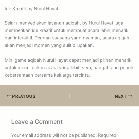
Ide Kreatif by Nurul Hayat
Selain menyediakan layanan aqiqah, by Nurul Hayat juga
memberikan ide kreatif untuk membuat acara lebih menarik
dan interaktif. Dengan suasana yang nyaman, acara aqiqah
akan menjadi momen yang sulit dilupakan.
Mini game aqiqah Nurul Hayat dapat menjadi pilihan menarik
untuk menciptakan acara yang lebih seru, hangat, dan penuh
kebersamaan bersama keluarga tercinta.
PREVIOUS
NEXT
Leave a Comment
Your email address will not be published.
Required