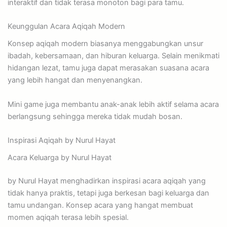
interaktif dan tidak terasa monoton bagi para tamu.
Keunggulan Acara Aqiqah Modern
Konsep aqiqah modern biasanya menggabungkan unsur
ibadah, kebersamaan, dan hiburan keluarga. Selain menikmati
hidangan lezat, tamu juga dapat merasakan suasana acara
yang lebih hangat dan menyenangkan.
Mini game juga membantu anak-anak lebih aktif selama acara
berlangsung sehingga mereka tidak mudah bosan.
Inspirasi Aqiqah by Nurul Hayat
Acara Keluarga by Nurul Hayat
by Nurul Hayat menghadirkan inspirasi acara aqiqah yang
tidak hanya praktis, tetapi juga berkesan bagi keluarga dan
tamu undangan. Konsep acara yang hangat membuat
momen aqiqah terasa lebih spesial.