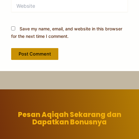
Website
Save my name, email, and website in this browser
for the next time I comment.
Pesan Aqiqah Sekarang dan
Dapatkan Bonusnya