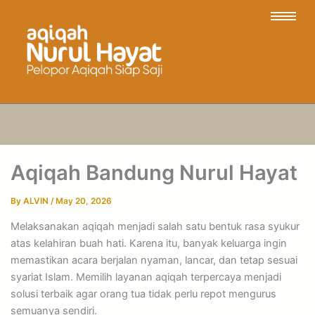
Aqiqah Bandung Nurul Hayat
By
ALVIN
/
May 20, 2026
Melaksanakan aqiqah menjadi salah satu bentuk rasa syukur
atas kelahiran buah hati. Karena itu, banyak keluarga ingin
memastikan acara berjalan nyaman, lancar, dan tetap sesuai
syariat Islam. Memilih layanan aqiqah terpercaya menjadi
solusi terbaik agar orang tua tidak perlu repot mengurus
semuanya sendiri.