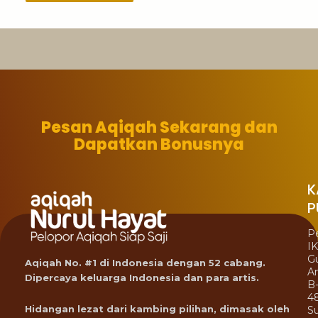
Pesan Aqiqah Sekarang dan
Dapatkan Bonusnya
K
P
P
I
G
Aqiqah No. #1 di Indonesia dengan 52 cabang.
A
Dipercaya keluarga Indonesia dan para artis.
B
4
Hidangan lezat dari kambing pilihan, dimasak oleh
Su