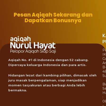
Pesan Aqiqah Sekarang dan
Dapatkan Bonusnya
K
P
P
I
G
Aqiqah No. #1 di Indonesia dengan 52 cabang.
A
Dipercaya keluarga Indonesia dan para artis.
B
4
Hidangan lezat dari kambing pilihan, dimasak oleh
Su
juru masak berpengalaman, siap menjadikan
B
momen tasyakuran atau berbagi Anda lebih
Se
bermakna.
Ha
:
0
-