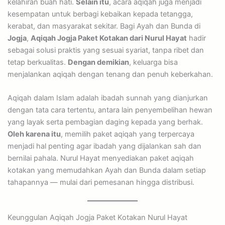
kelahiran buah hati.
Selain itu
, acara aqiqah juga menjadi
kesempatan untuk berbagi kebaikan kepada tetangga,
kerabat, dan masyarakat sekitar. Bagi Ayah dan Bunda di
Jogja
,
Aqiqah Jogja Paket Kotakan dari Nurul Hayat
hadir
sebagai solusi praktis yang sesuai syariat, tanpa ribet dan
tetap berkualitas.
Dengan demikian
, keluarga bisa
menjalankan aqiqah dengan tenang dan penuh keberkahan.
Aqiqah dalam Islam adalah ibadah sunnah yang dianjurkan
dengan tata cara tertentu, antara lain penyembelihan hewan
yang layak serta pembagian daging kepada yang berhak.
Oleh karena itu
, memilih paket aqiqah yang terpercaya
menjadi hal penting agar ibadah yang dijalankan sah dan
bernilai pahala. Nurul Hayat menyediakan paket aqiqah
kotakan yang memudahkan Ayah dan Bunda dalam setiap
tahapannya — mulai dari pemesanan hingga distribusi.
Keunggulan Aqiqah Jogja Paket Kotakan Nurul Hayat