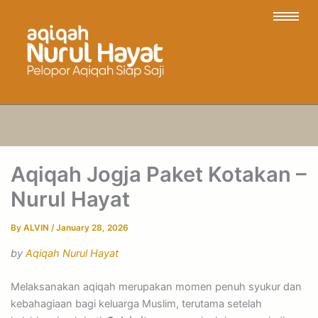
Aqiqah Jogja Paket Kotakan –
Nurul Hayat
By
ALVIN
/
January 28, 2026
by
Aqiqah Nurul Hayat
Melaksanakan aqiqah merupakan momen penuh syukur dan
kebahagiaan bagi keluarga Muslim, terutama setelah