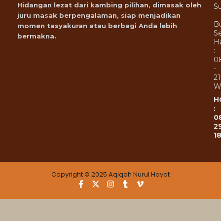
Hidangan lezat dari kambing pilihan, dimasak oleh
Su
juru masak berpengalaman, siap menjadikan
B
momen tasyakuran atau berbagi Anda lebih
Se
bermakna.
Ha
:
0
-
21
W
H
:
0
2
1
Copyright © 2025 Aqiqah Nurul Hayat
F
X
I
T
V
a
-
n
u
i
c
t
s
m
m
e
w
t
b
e
b
i
a
l
o