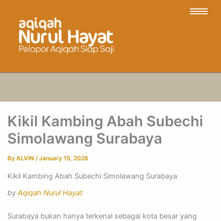
Kikil Kambing Abah Subechi
Simolawang Surabaya
By
ALVIN
/
January 15, 2026
Kikil Kambing Abah Subechi Simolawang Surabaya
by
Aqiqah Nurul Hayat
Surabaya bukan hanya terkenal sebagai kota besar yang