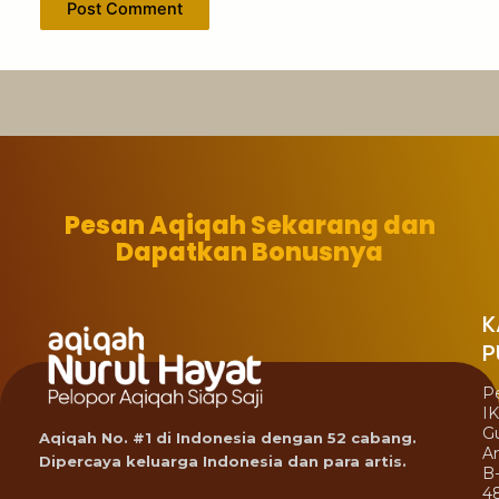
Pesan Aqiqah Sekarang dan
Dapatkan Bonusnya
K
P
P
I
G
Aqiqah No. #1 di Indonesia dengan 52 cabang.
A
Dipercaya keluarga Indonesia dan para artis.
B
4