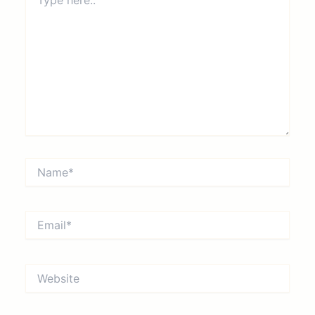
here..
Name*
Email*
Website