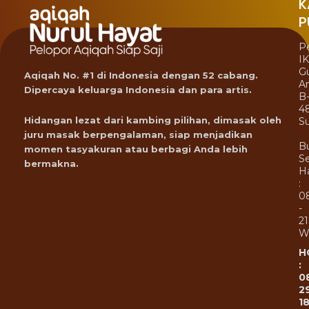
K
P
P
I
G
Aqiqah No. #1 di Indonesia dengan 52 cabang.
A
Dipercaya keluarga Indonesia dan para artis.
B
4
Hidangan lezat dari kambing pilihan, dimasak oleh
Su
juru masak berpengalaman, siap menjadikan
B
momen tasyakuran atau berbagi Anda lebih
Se
bermakna.
Ha
:
0
-
21
W
H
:
0
2
1