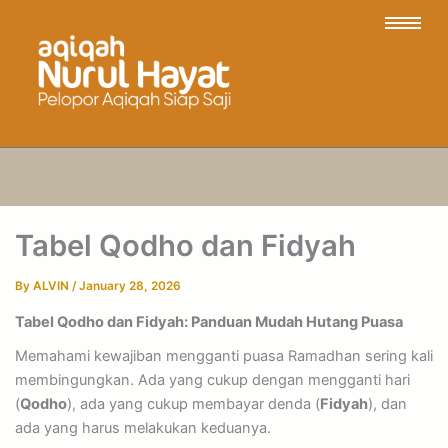
Tabel Qodho dan Fidyah
By
ALVIN
/
January 28, 2026
Tabel Qodho dan Fidyah: Panduan Mudah Hutang Puasa
Memahami kewajiban mengganti puasa Ramadhan sering kali
membingungkan. Ada yang cukup dengan mengganti hari
(
Qodho
), ada yang cukup membayar denda (
Fidyah
), dan
ada yang harus melakukan keduanya.