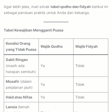
Agar lebih jelas, mari simak
tabel qodho dan fidyah
berikut ini
sebagai panduan praktis untuk Anda dan keluarga.
Tabel Kewajiban Mengganti Puasa
Kondisi Orang
Wajib Qodho
Wajib Fidyah
yang Tidak Puasa
Sakit Ringan
(masih ada
Ya
Tidak
harapan sembuh)
Musafir
(dalam
Ya
Tidak
perjalanan jauh)
Haid atau Nifas
Ya
Tidak
Lansia
(lemah